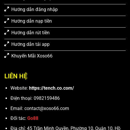
Hướng dẫn đăng nhập
Hướng dẫn nạp tiền
Hướng dẫn rút tiền
Hướng dẫn tải app
Khuyến Mãi Xoso66
LIÊN HỆ
Website:
https://tench.co.com/
Điện thoại: 0982159486
Email:
contact@xoso66.com
Đối tác:
Go88
Địa chỉ: 45 Trần Minh Quyền, Phường 10, Quận 10, Hồ