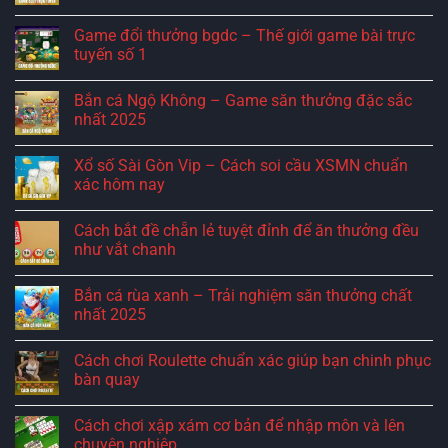
Game đổi thưởng bgdc – Thế giới game bài trực
tuyến số 1
Bắn cá Ngộ Không – Game săn thưởng đặc sắc
nhất 2025
Xổ số Sài Gòn Vip – Cách soi cầu XSMN chuẩn
xác hôm nay
Cách bắt đề chẵn lẻ tuyệt đỉnh để ăn thưởng đều
như vắt chanh
Bắn cá rùa xanh – Trải nghiệm săn thưởng chất
nhất 2025
Cách chơi Roulette chuẩn xác giúp bạn chinh phục
bàn quay
Cách chơi xập xám cơ bản để nhập môn và lên
chuyên nghiệp