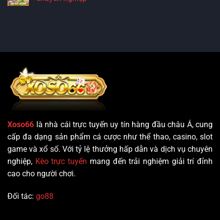
Xoso66
là nhà cái trực tuyến uy tín hàng đầu châu Á, cung
cấp đa dạng sản phẩm cá cược như thể thao, casino, slot
game và xổ số. Với tỷ lệ thưởng hấp dẫn và dịch vụ chuyên
nghiệp,
Kèo trực tuyến
mang đến trải nghiệm giải trí đỉnh
cao cho người chơi.
Đối tác:
go88