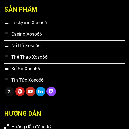
SẢN PHẨM
Luckywin Xoso66
Casino Xoso66
Nổ Hũ Xoso66
Thể Thao Xoso66
Xổ Số Xoso66
Tin Tức Xoso66
HƯỚNG DẪN
Hướng dẫn đăng ký