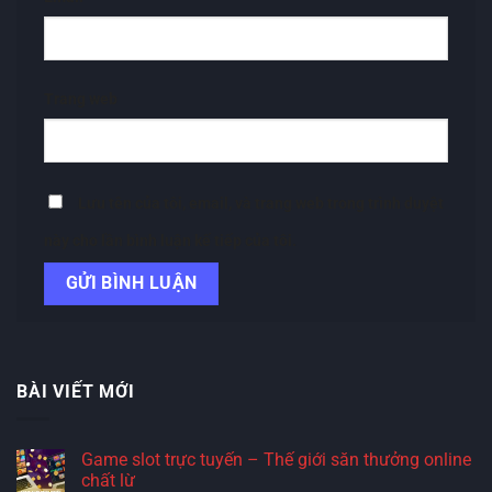
Trang web
Lưu tên của tôi, email, và trang web trong trình duyệt
này cho lần bình luận kế tiếp của tôi.
BÀI VIẾT MỚI
Game slot trực tuyến – Thế giới săn thưởng online
chất lừ