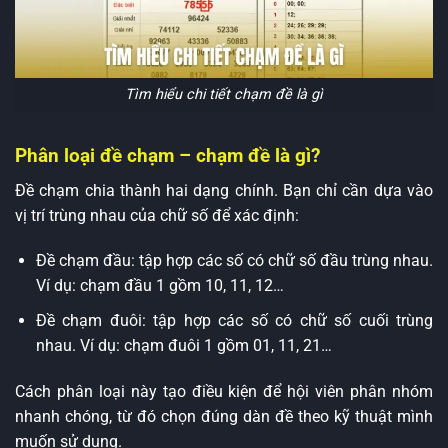
Tìm hiểu chi tiết chạm đề là gì
Phân loại đề chạm – chạm đề là gì?
Đề chạm chia thành hai dạng chính. Bạn chỉ cần dựa vào
vị trí trùng nhau của chữ số để xác định:
Đề chạm đầu: tập hợp các số có chữ số đầu trùng nhau.
Ví dụ: chạm đầu 1 gồm 10, 11, 12…
Đề chạm đuôi: tập hợp các số có chữ số cuối trùng
nhau. Ví dụ: chạm đuôi 1 gồm 01, 11, 21…
Cách phân loại này tạo điều kiện để hội viên phân nhóm
nhanh chóng, từ đó chọn đúng dàn đề theo kỹ thuật mình
muốn sử dụng.