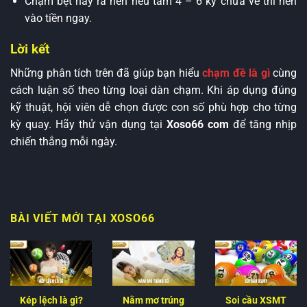
Chạm bệt hay ra nên nếu tầm 4 – 6 kỳ chưa về thì nên
vào tiền ngay.
Lời kết
Những phân tích trên đã giúp bạn hiểu
chạm đề là gì
cùng
cách luận số theo từng loại dàn chạm. Khi áp dụng đúng
kỹ thuật, hội viên dễ chọn được con số phù hợp cho từng
kỳ quay. Hãy thử vận dụng tại
Xoso66 com
để tăng nhịp
chiến thắng mỗi ngày.
BÀI VIẾT MỚI TẠI XOSO66
Kép lệch là gì?
Nằm mơ trúng
Soi cầu XSMT