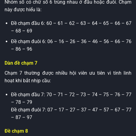
Nhóm số có chữ số 6 trùng nhau ở đầu hoặc đuôi. Chạm
này được hiểu là:
Đề chạm đầu 6: 60 – 61 – 62 – 63 – 64 – 65 – 66 – 67
– 68 – 69
Đề chạm đuôi 6: 06 – 16 – 26 – 36 – 46 – 56 – 66 – 76
– 86 – 96
Dàn đề chạm 7
Chạm 7 thường được nhiều hội viên ưu tiên vì tính linh
hoạt khi bắt nhịp cầu:
Đề chạm đầu 7: 70 – 71 – 72 – 73 – 74 – 75 – 76 – 77
– 78 – 79
Đề chạm đuôi 7: 07 – 17 – 27 – 37 – 47 – 57 – 67 – 77
– 87 – 97
Đề chạm 8