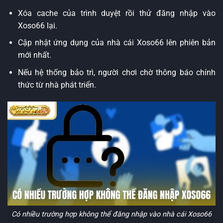
Xóa cache của trình duyệt rồi thử đăng nhập vào
Xoso66 lại.
Cập nhật ứng dụng của nhà cái Xoso66 lên phiên bản
mới nhất.
Nếu hệ thống bảo trì, người chơi chờ thông báo chính
thức từ nhà phát triển.
Có nhiều trường hợp không thể đăng nhập vào nhà cái Xoso66