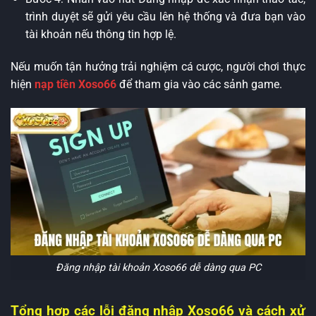
trình duyệt sẽ gửi yêu cầu lên hệ thống và đưa bạn vào
tài khoản nếu thông tin hợp lệ.
Nếu muốn tận hưởng trải nghiệm cá cược, người chơi thực
hiện
nạp tiền Xoso66
để tham gia vào các sảnh game.
Đăng nhập tài khoản Xoso66 dễ dàng qua PC
Tổng hợp các lỗi đăng nhập Xoso66 và cách xử