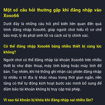
Một số câu hỏi thường gặp khi đăng nhập vào
Xoso66
Dưới đây là những câu hỏi phổ biến liên quan đến quá
trình đăng nhập Xoso66, giúp người chơi hiểu rõ cơ chế
bảo mật, lý do phát sinh lỗi và cách xử lý chính xác.
Có thể đăng nhập Xoso66 bằng nhiều thiết bị cùng lúc
không?
Người chơi có thể đăng nhập tài khoản Xoso66 trên nhiều
thiết bị như điện thoại, máy tính bảng hoặc máy tính để
bàn. Tuy nhiên, khi hệ thống ghi nhận các phiên đăng nhập
từ nhiều vị trí địa lý khác nhau trong thời gian ngắn, nền
tảng có thể tự động kích hoạt bước xác minh bổ sung để
đảm bảo tài khoản không bị truy cập trái phép.
Vì sao tài khoản bị khóa khi đăng nhập sai nhiều lần?