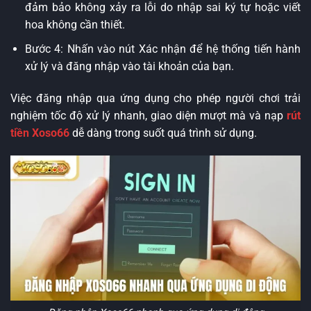
đảm bảo không xảy ra lỗi do nhập sai ký tự hoặc viết
hoa không cần thiết.
Bước 4: Nhấn vào nút Xác nhận để hệ thống tiến hành
xử lý và đăng nhập vào tài khoản của bạn.
Việc đăng nhập qua ứng dụng cho phép người chơi trải
nghiệm tốc độ xử lý nhanh, giao diện mượt mà và nạp
rút
tiền Xoso66
dễ dàng trong suốt quá trình sử dụng.