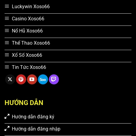
Luckywin Xoso66
Casino Xoso66
Nổ Hũ Xoso66
Thể Thao Xoso66
Xổ Số Xoso66
Tin Tức Xoso66
HƯỚNG DẪN
Hướng dẫn đăng ký
Hướng dẫn đăng nhập