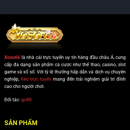
Xoso66
là nhà cái trực tuyến uy tín hàng đầu châu Á, cung
cấp đa dạng sản phẩm cá cược như thể thao, casino, slot
game và xổ số. Với tỷ lệ thưởng hấp dẫn và dịch vụ chuyên
nghiệp,
Kèo trực tuyến
mang đến trải nghiệm giải trí đỉnh
cao cho người chơi.
Đối tác:
go88
SẢN PHẨM