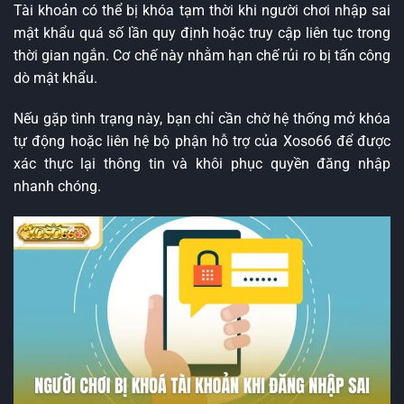
Tài khoản có thể bị khóa tạm thời khi người chơi nhập sai
mật khẩu quá số lần quy định hoặc truy cập liên tục trong
thời gian ngắn. Cơ chế này nhằm hạn chế rủi ro bị tấn công
dò mật khẩu.
Nếu gặp tình trạng này, bạn chỉ cần chờ hệ thống mở khóa
tự động hoặc liên hệ bộ phận hỗ trợ của Xoso66 để được
xác thực lại thông tin và khôi phục quyền đăng nhập
nhanh chóng.