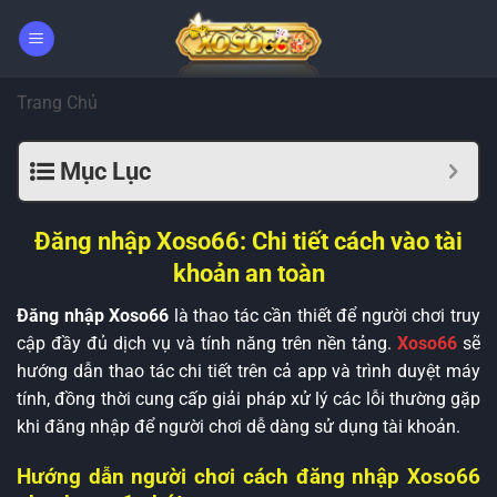
Chuyển
đến
nội
dung
Trang Chủ
Mục Lục
Đăng nhập Xoso66: Chi tiết cách vào tài
khoản an toàn
Đăng nhập Xoso66
là thao tác cần thiết để người chơi truy
cập đầy đủ dịch vụ và tính năng trên nền tảng.
Xoso66
sẽ
hướng dẫn thao tác chi tiết trên cả app và trình duyệt máy
tính, đồng thời cung cấp giải pháp xử lý các lỗi thường gặp
khi đăng nhập để người chơi dễ dàng sử dụng tài khoản.
Hướng dẫn người chơi cách đăng nhập Xoso66