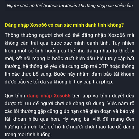
Người chơi có thể bị khoá tài khoản khi đăng nhập sai nhiều lần
Đăng nhập Xoso66 có cần xác minh danh tính không?
Thông thường người chơi có thể đăng nhập Xoso66 mà
không cần trải qua bước xác minh danh tính. Tuy nhiên
trong một số tình huống cụ thể như đăng nhập từ thiết bị
mới, kết nối mạng lạ hoặc xuất hiện dấu hiệu truy cập bất
thường, hệ thống sẽ yêu cầu cung cấp mã OTP hoặc thông
tin xác thực bổ sung. Bước này nhằm đảm bảo tài khoản
được bảo vệ tối đa và không bị truy cập trái phép.
Quy trình
đăng nhập Xoso66
trên app và trình duyệt đều
được tối ưu để người chơi dễ dàng sử dụng. Việc nắm rõ
các lỗi thường gặp cũng giúp hạn chế gián đoạn và bảo vệ
tài khoản hiệu quả hơn. Hy vọng bài viết đã mang đến
hướng dẫn chi tiết để hỗ trợ người chơi thao tác dễ dàng
trong mọi tình huống.